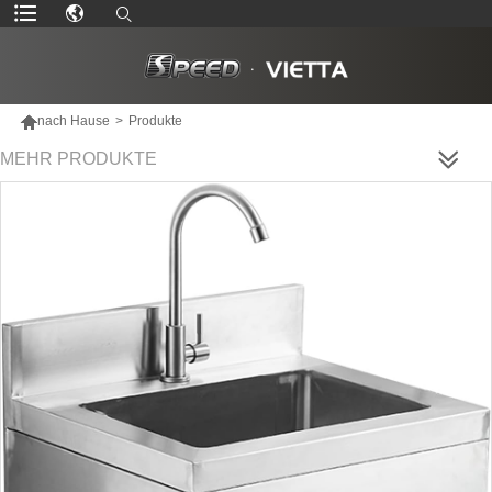

nach Hause
>
Produkte
MEHR PRODUKTE