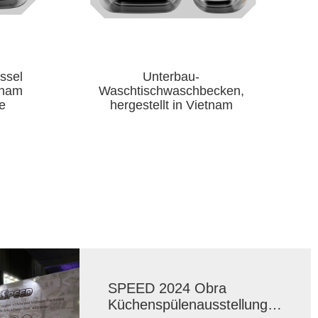
304 Edelstahl Topmount
cken,
Doppelbecken gepresste Spüle
Ed
nam
SPEED 2024 Obra
Küchenspülenausstellung in