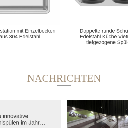
pelte runde Schüssel
Unterbau-
lstahl Küche Vietnam
Waschtischwaschbe
tiefgezogene Spüle
hergestellt in Viet
NACHRICHTEN
innovative
hlspülen im Jahr