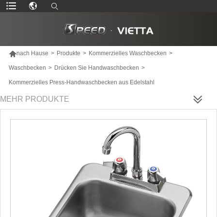

nach Hause
>
Produkte
>
Kommerzielles Waschbecken
>
Waschbecken
>
Drücken Sie Handwaschbecken
>
Kommerzielles Press-Handwaschbecken aus Edelstahl
MEHR PRODUKTE