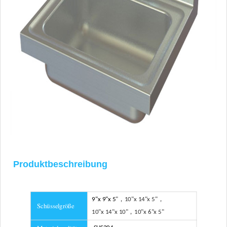
Produktbeschreibung
9"x 9"x 5
"，
10"x 14"x 5
"，
Schüsselgröße
10"x 14"x 10
"，
10"x 6"x 5
"