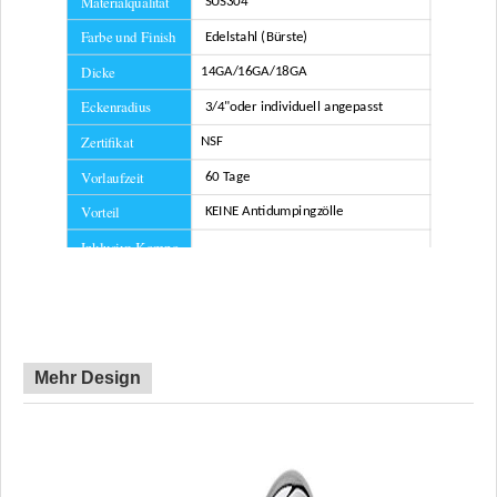
Materialqualität
SUS304
Farbe und Finish
Edelstahl (Bürste)
Dicke
14GA/16GA/18GA
Eckenradius
3/4"
oder individuell angepasst
Zertifikat
NSF
Vorlaufzeit
60 Tage
Vorteil
KEINE Antidumpingzölle
Inklusive Kompo
Sieb
Netze
Mehr Design