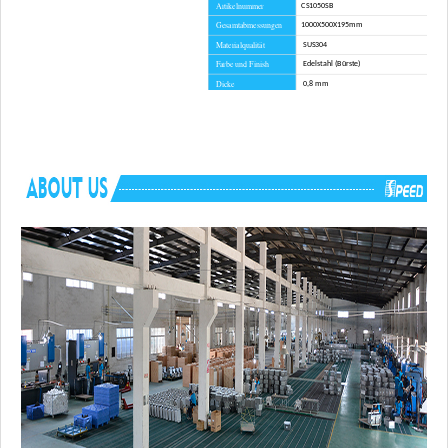
Artikelnummer
CS1050SB
Gesamtabmessungen
1000X500X195mm
Materialqualität
SUS304
Farbe und Finish
Edelstahl (Bürste)
Dicke
0,8 mm
Installationsmethode
Topmount
Vorlaufzeit
45 Tage
Vorteil
KEINE Antidumpingzölle
Enthaltene
Montagematerial, Ausschnittschablone, Sieb,
Komponenten
Schneidebrett als Option.