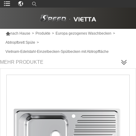

nach Hause
>
Produkte
>
Europa gezogenes Waschbecken
>
Abtropfbrett Spüle
>
Vietnam-Edelstahl-Einzelbecken-Spülbecken mit Abtropffläche
MEHR PRODUKTE