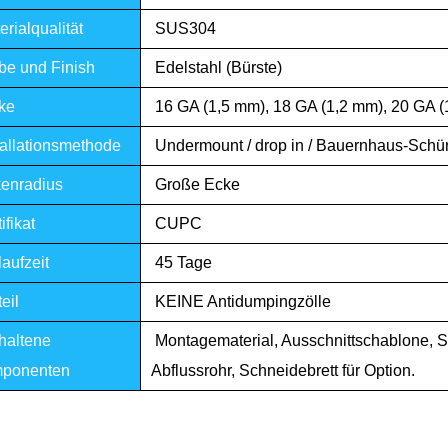
rialqualität
SUS304
be und Finish
Edelstahl (Bürste)
ke
16 GA (1,5 mm), 18 GA (1,2 mm), 20 GA 
tallationsmethode
Undermount / drop in / Bauernhaus-Schü
enradius
Große Ecke
ifikat
CUPC
aufzeit
45 Tage
eil
KEINE Antidumpingzölle
haltene
Montagematerial, Ausschnittschablone, Si
ponenten
Abflussrohr, Schneidebrett für Option.