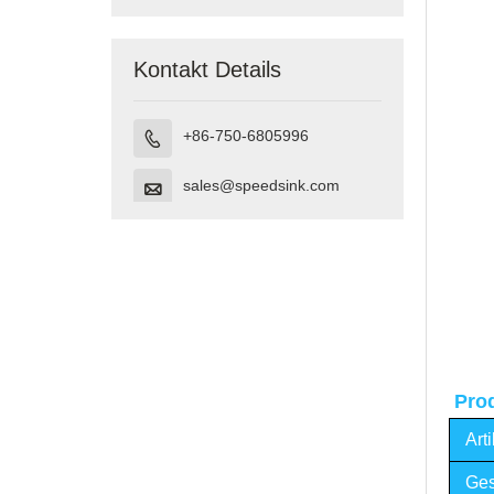
Kontakt Details
+86-750-6805996

sales@speedsink.com

Prod
Art
Ges