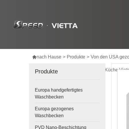

nach Hause
>
Produkte
>
Von den USA gez
Einzelne runde Schüssel Edelstahl Küche Viet
Produkte
Europa handgefertigtes
Waschbecken
Europa gezogenes
Waschbecken
PVD Nano-Beschichtung