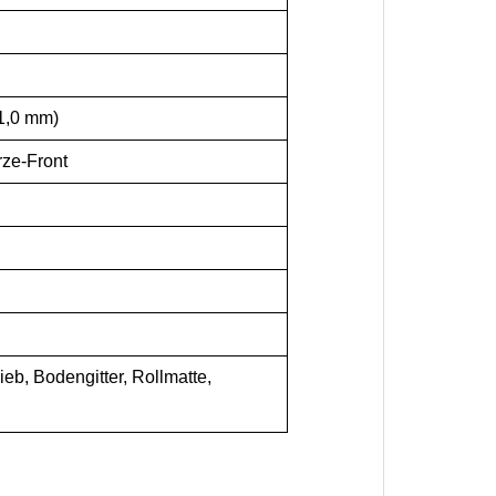
(1,0 mm)
rze-Front
eb, Bodengitter, Rollmatte,