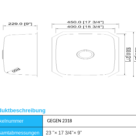
uktbeschreibung
ikelnummer
GEGEN 2318
amtabmessungen
23 "× 17 3/4"× 9"