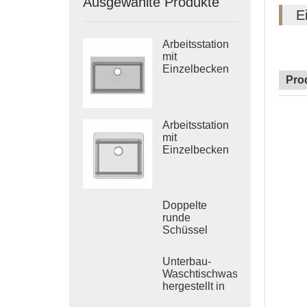
Ausgewählte Produkte
E
Arbeitsstation
mit
Einzelbecken
Pro
aus Edelstahl
Arbeitsstation
mit
Einzelbecken
aus 304
Edelstahl
Doppelte
runde
Schüssel
Edelstahl
Küche Vietnam
Unterbau-
tiefgezogene
Waschtischwaschbecken,
Spüle
hergestellt in
Vietnam