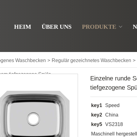
HEIM
ÜBER UNS
PRODUKTE
N
ogenes Waschbecken
>
Regulär gezeichnetes Waschbecken
>
nam tiefgezogene Spüle
Einzelne runde S
tiefgezogene Spü
key1
Speed
key2
China
key5
VS2318
Maschinell hergestell