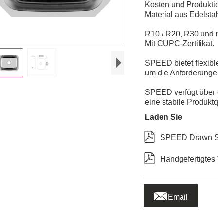
Kosten und Produktio
Material aus Edelsta
R10 / R20, R30 und n
Mit CUPC-Zertifikat.
SPEED bietet flexible
um die Anforderungen
SPEED verfügt über 
eine stabile Produktq
Laden Sie

SPEED Drawn Si

Handgefertigtes

Email