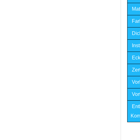
Mate
Far
Dic
Ins
Eck
Zert
Vorl
Vort
Ent
Kom