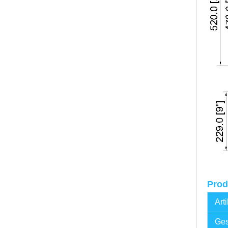
Prod
Art
Ges