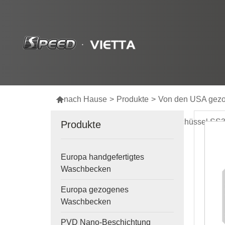

nach Hause
>
Produkte
>
Von den USA gez
Gepresste Spüle Edelstahl-Einzelschüssel SS
Produkte
Europa handgefertigtes
Waschbecken
Europa gezogenes
Waschbecken
PVD Nano-Beschichtung