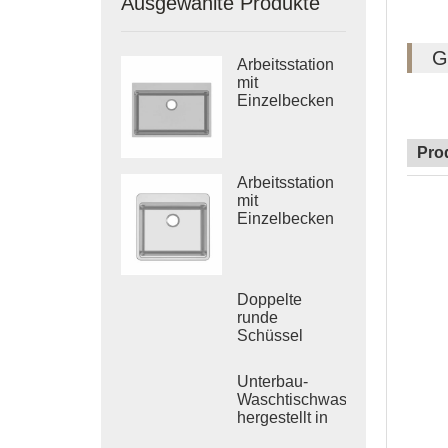
Ausgewählte Produkte
G
Arbeitsstation
mit
Einzelbecken
aus Edelstahl
Pro
Arbeitsstation
mit
Einzelbecken
aus 304
Edelstahl
Doppelte
runde
Schüssel
Edelstahl
Küche Vietnam
Unterbau-
tiefgezogene
Waschtischwaschbecken,
Spüle
hergestellt in
Vietnam