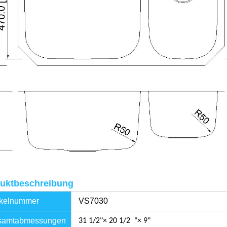
uktbeschreibung
ikelnummer
VS7030
amtabmessungen
31 1/2"× 20 1/2 "× 9"