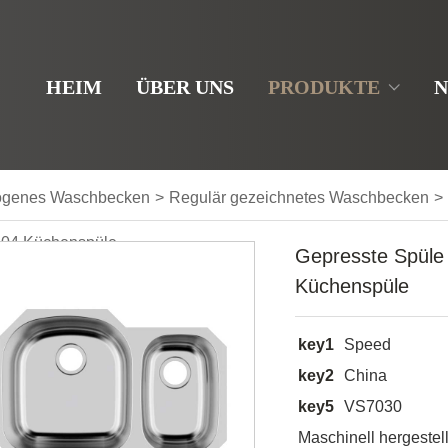
HEIM
ÜBER UNS
PRODUKTE
N
ogenes Waschbecken
>
Regulär gezeichnetes Waschbecken
>
304 Küchenspüle
Gepresste Spüle 
Küchenspüle
key1
Speed
key2
China
key5
VS7030
Maschinell hergestel