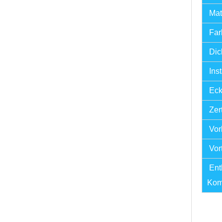
Mate
Far
Dic
Ins
Eck
Zert
Vorl
Vort
Ent
Kom