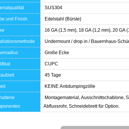
rialqualität
SUS304
be und Finish
Edelstahl (Bürste)
ke
16 GA (1,5 mm), 18 GA (1,2 mm), 20 GA 
tallationsmethode
Undermount / drop in / Bauernhaus-Schü
enradius
Große Ecke
ifikat
CUPC
aufzeit
45 Tage
eil
KEINE Antidumpingzölle
haltene
Montagematerial, Ausschnittschablone, Si
ponenten
Abflussrohr, Schneidebrett für Option.