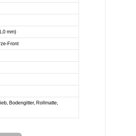
(1,0 mm)
rze-Front
eb, Bodengitter, Rollmatte,