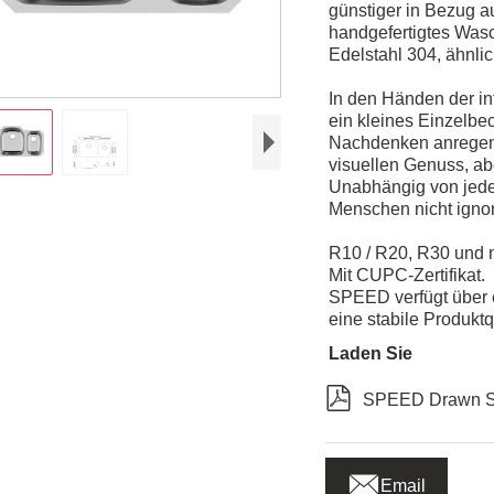
günstiger in Bezug a
handgefertigtes Wasc
Edelstahl 304, ähnli
In den Händen der i
ein kleines Einzelbe
Nachdenken anregen.
visuellen Genuss, ab
Unabhängig von jede
Menschen nicht ignor
R10 / R20, R30 und n
Mit CUPC-Zertifikat.
SPEED verfügt über 
eine stabile Produktq
Laden Sie

SPEED Drawn Si

Email