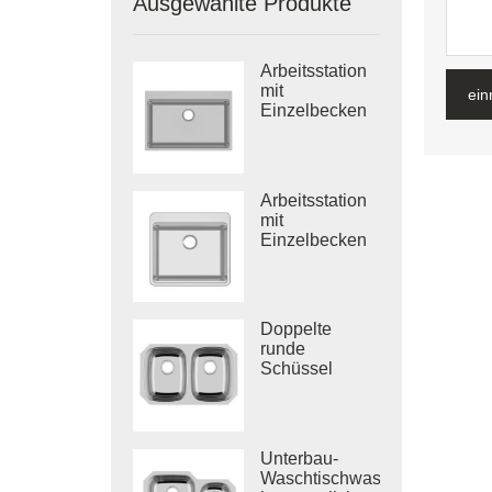
Ausgewählte Produkte
Arbeitsstation
mit
ein
Einzelbecken
aus Edelstahl
Arbeitsstation
mit
Einzelbecken
aus 304
Edelstahl
Doppelte
runde
Schüssel
Edelstahl
Küche Vietnam
tiefgezogene
Spüle
Unterbau-
Waschtischwaschbecken,