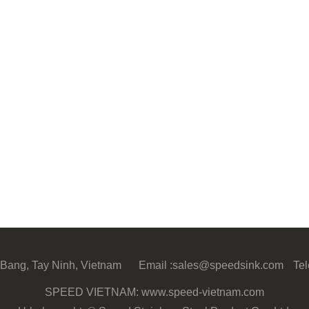
Bang, Tay Ninh, Vietnam
Email :
sales@speedsink.com
Tel
SPEED VIETNAM: www.speed-vietnam.com