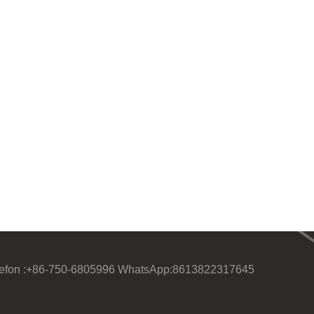
efon :
+86-750-6805996
WhatsApp:
8613822317645