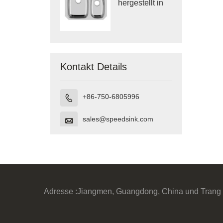
hergestellt in
Vietnam
Kontakt Details
+86-750-6805996

sales@speedsink.com

Adresse :
Jiangmen, Guangdong, China und Trang 