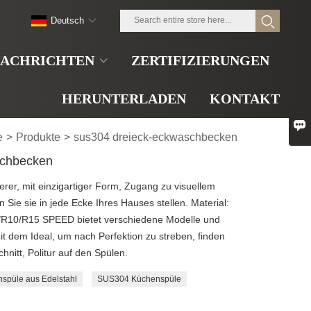
Deutsch
ACHRICHTEN
ZERTIFIZIERUNGEN
HERUNTERLADEN
KONTAKT

e
>
Produkte
>
sus304 dreieck-eckwaschbecken
schbecken
erer, mit einzigartiger Form, Zugang zu visuellem
ie sie in jede Ecke Ihres Hauses stellen. Material:
0/R10/R15 SPEED bietet verschiedene Modelle und
it dem Ideal, um nach Perfektion zu streben, finden
hnitt, Politur auf den Spülen.
spüle aus Edelstahl
SUS304 Küchenspüle