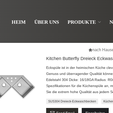
HEIM
ÜBER UNS
PRODUKTE
N

nach Haus
Kitchen Butterfly Dreieck Eckwa
Eckspüle ist in der heimischen Küche clev
Genuss und überragender Qualität können S
Edelstahl 304 Dicke: 16/18GA Radius: R
Spezifikationen für die Küchenspüle an, m
Sie die extrem hohe Qualität aus jedem Sc
SUS304 Dreieck-Eckwaschbecken
Küchen
