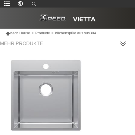

nach Hause
>
Produkte
>
küchenspüle aus sus304
MEHR PRODUKTE